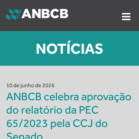
Skip
to
content
ANBCB
Associação Nacional dos Auditores do Banco Central
do Brasil
NOTÍCIAS
10 de junho de 2026
ANBCB celebra aprovação
do relatório da PEC
65/2023 pela CCJ do
Senado