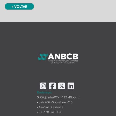
« VOLTAR
Instagram
Facebook
X
LinkedIn
Endereço:
SBS Quadra 02 • nº 12 • Bloco E
• Sala 206 • Sobreloja • R16
• Asa Sul, Brasília/DF
• CEP 70.070-120