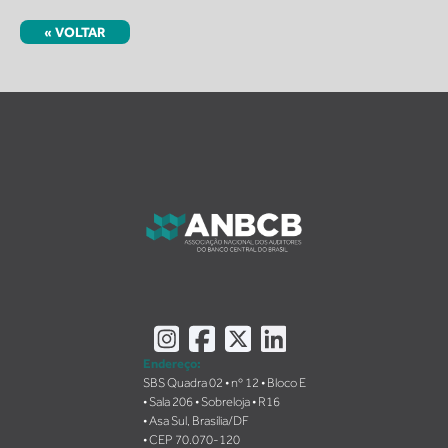
« VOLTAR
Instagram
Facebook
X
LinkedIn
Endereço:
SBS Quadra 02 • nº 12 • Bloco E
• Sala 206 • Sobreloja • R16
• Asa Sul, Brasília/DF
• CEP 70.070-120