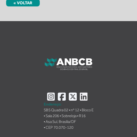
« VOLTAR
Instagram
Facebook
X
LinkedIn
Endereço:
SBS Quadra 02 • nº 12 • Bloco E
• Sala 206 • Sobreloja • R16
• Asa Sul, Brasília/DF
• CEP 70.070-120