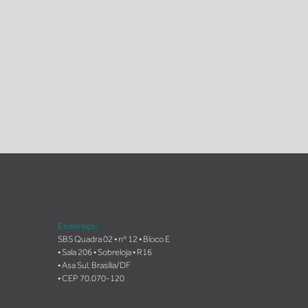
Endereço:
SBS Quadra 02 • nº 12 • Bloco E
• Sala 206 • Sobreloja • R16
• Asa Sul, Brasília/DF
• CEP 70.070-120