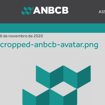
Skip
to
AS
content
ANBCB
Associação Nacional dos Auditores do Banco C
6 de novembro de 2020
cropped-anbcb-avatar.png