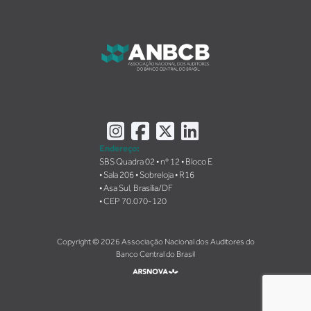
Instagram
Facebook
X
LinkedIn
Endereço:
SBS Quadra 02 • nº 12 • Bloco E
• Sala 206 • Sobreloja • R16
• Asa Sul, Brasília/DF
• CEP 70.070-120
Copyright © 2026 Associação Nacional dos Auditores do
Banco Central do Brasil