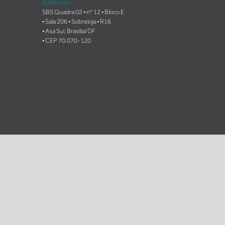
Endereço:
SBS Quadra 02 • nº 12 • Bloco E
• Sala 206 • Sobreloja • R16
• Asa Sul, Brasília/DF
• CEP 70.070-120