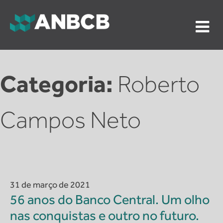
Skip
to
content
ANBCB
Associação Nacional dos Auditores do Banco Central
do Brasil
Categoria:
Roberto
Campos Neto
31 de março de 2021
56 anos do Banco Central. Um olho
nas conquistas e outro no futuro.