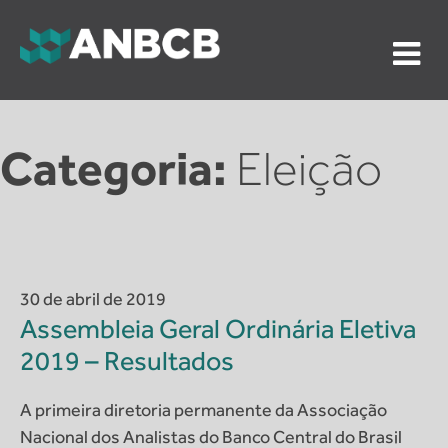
Skip
to
content
ANBCB
Associação Nacional dos Auditores do Banco Central
do Brasil
Categoria:
Eleição
30 de abril de 2019
Assembleia Geral Ordinária Eletiva
2019 – Resultados
A primeira diretoria permanente da Associação
Nacional dos Analistas do Banco Central do Brasil