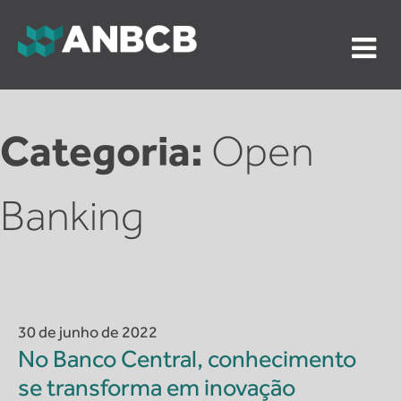
Skip
to
content
ANBCB
Associação Nacional dos Auditores do Banco Central
do Brasil
Categoria:
Open
Banking
30 de junho de 2022
No Banco Central, conhecimento
se transforma em inovação