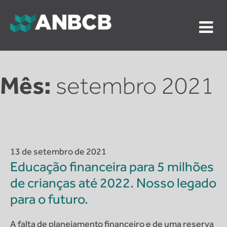
Skip
to
content
ANBCB
Associação Nacional dos Auditores do Banco Central
do Brasil
Mês:
setembro 2021
13 de setembro de 2021
Educação financeira para 5 milhões
de crianças até 2022. Nosso legado
para o futuro.
A falta de planejamento financeiro e de uma reserva