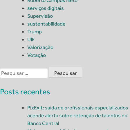
Roberto Campos Neto
serviços digitais
Supervisão
sustentabilidade
Trump
UIF
Valorização
Votação
Pesquisar
por:
Posts recentes
PixExit: saída de profissionais especializados
acende alerta sobre retenção de talentos no
Banco Central