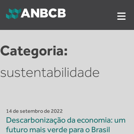
Skip
to
content
ANBCB
Associação Nacional dos Auditores do Banco Central
do Brasil
Categoria:
sustentabilidade
14 de setembro de 2022
Descarbonização da economia: um
futuro mais verde para o Brasil