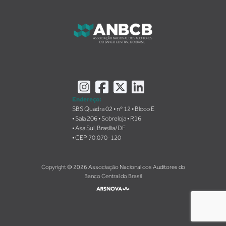
Instagram
Facebook
X
LinkedIn
Endereço:
SBS Quadra 02 • nº 12 • Bloco E
• Sala 206 • Sobreloja • R16
• Asa Sul, Brasília/DF
• CEP 70.070-120
Copyright © 2026 Associação Nacional dos Auditores do
Banco Central do Brasil