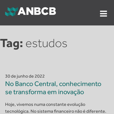
Skip
to
content
ANBCB
Associação Nacional dos Auditores do Banco Central
do Brasil
Tag:
estudos
30 de junho de 2022
No Banco Central, conhecimento
se transforma em inovação
Hoje, vivemos numa constante evolução
tecnológica. No sistema financeiro não é diferente.