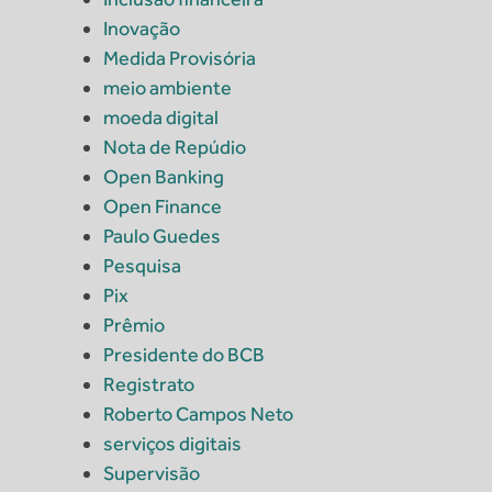
Inovação
Medida Provisória
meio ambiente
moeda digital
Nota de Repúdio
Open Banking
Open Finance
Paulo Guedes
Pesquisa
Pix
Prêmio
Presidente do BCB
Registrato
Roberto Campos Neto
serviços digitais
Supervisão